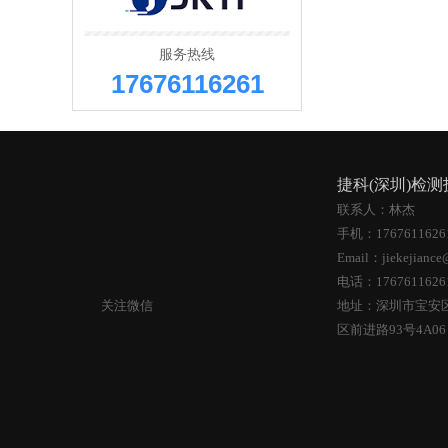
服务热线
17676116261
捷科(深圳)检
联系人：林杰
手机：176761162
Email：jiekejiance
电话：176761162
关注微信
地址：深圳市宝安
区前进路93号4A0