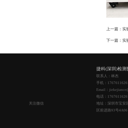
上一篇：
实
下一篇：
实
捷科(深圳)检
联系人：林杰
手机：176761162
Email：jiekejiance
电话：176761162
关注微信
地址：深圳市宝安
区前进路93号4A0